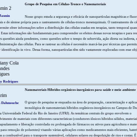
Grupo de Pesquisa em Células-Tronco e Nanomateriais
Jasmin
Nosso grupo estuda a segurança e eficácia de nanopartículas magnéticas e fluor
is e de síntese própria para o rastreamento de células-tronco mesenquimais. O rastreamento de cé
ermite obter informações sobre a distribuição das células usadas em terapias, tanto temporal quan
. Estas informações são fundamentais para compreender os efeitos dessas novas terapias e para re
es questões ainda pendentes, como questões sobre o tempo de sobrevida, ação direta ou indireta, 
dministração das células. Para se rastrear as células é necessário marcá-las por técnicas que permi
r identificação in vivo. Dessa forma, nanopartículas têm sido vastamente exploradas com esse obj
ny Rodrigues
Nanomateriais Híbridos orgânicos-inorgânicos para saúde e meio ambiente
O grupo de pesquisa se enquadra na área de preparação, caracterização e aplic
 Dahmouche
tecnológica de nanomateriais híbridos orgânicos-inorgânicos no Campus de D
a Universidade Federal do Rio de Janeiro (UFRJ). As temáticas centrais do grupo envolvem o
vimento de materiais com diferentes características (condutores iônicos híbridos sólidos, materiai
apsulamento e liberação controlada ou prolongada de fármacos ou ativos para agricultura e mater
 para remoção de poluentes) visando várias aplicações como medicamentos mais eficientes, bateria
as a combustível para o transporte sustentável, celulares solares ou despoluição de rios e costas. É