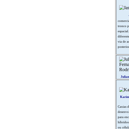
comercia
tronco p
espacial
diferent
via de a
posterio
Julia
Karim
Caxias d
desenvol
para enc
híbridos
ou célul