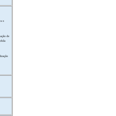
ra o
mação de
phila
lização