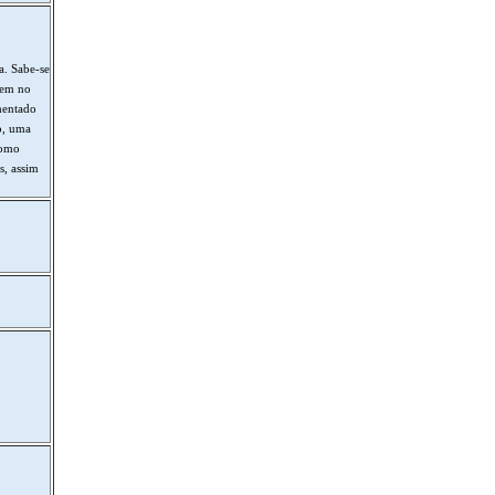
a. Sabe-se
rem no
mentado
o, uma
como
s, assim