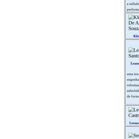
a influê
performa
Kle
Leand
uma inov
engenhar
robotiza
esferóid
de forma
Leona