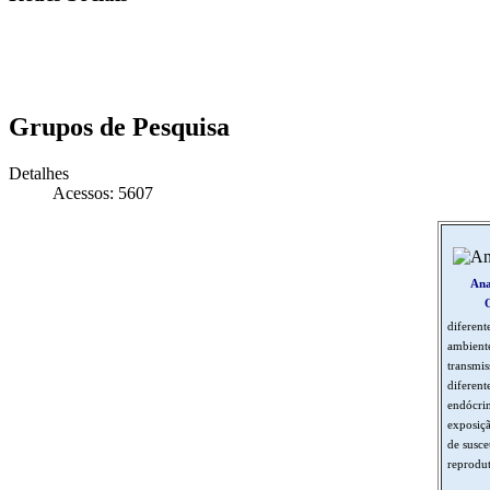
Grupos de Pesquisa
Detalhes
Acessos: 5607
Ana
O
diferent
ambiente
transmis
diferent
endócrin
exposiçã
de susce
reprodu