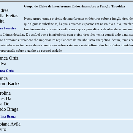
Grupo de Efeito de Interferentes Endócrinos sobre a Função Tireóidea
Nosso grupo estuda o efeito de interferentes endócrinos sobre a função tireoide
que algumas substâncias, às quais estamos expostos em nosso dia-a-dia, interfe
ea Ferreira
funcionamento do sistema endócrino e que a prevalência de obesidade tem au
s últimas décadas. É possível que a interferência com o eixo tireoideo tenha contribuído para iss
os hormônios tireoideos são importantes reguladores do metabolismo energético. Assim, temos 
 estabelecer os impactos de tais compostos sobre a síntese e metabolismo dos hormônios tireoideo
epercussão sobre o ganho de peso/obesidade.
nca Ortiz
lina Braga