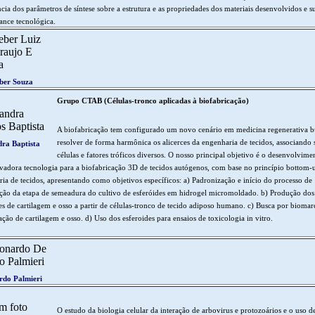
ncia dos parâmetros de síntese sobre a estrutura e as propriedades dos materiais desenvolvidos e s
nce tecnológica.
ber Souza
Grupo CTAB (Células-tronco aplicadas à biofabricação)
A biofabricação tem configurado um novo cenário em medicina regenerativa 
resolver de forma harmônica os alicerces da engenharia de tecidos, associando 
ra Baptista
células e fatores tróficos diversos. O nosso principal objetivo é o desenvolvime
adora tecnologia para a biofabricação 3D de tecidos autógenos, com base no princípio bottom-
ia de tecidos, apresentando como objetivos específicos: a) Padronização e início do processo de
ção da etapa de semeadura do cultivo de esferóides em hidrogel micromoldado. b) Produção dos
es de cartilagem e osso a partir de células-tronco de tecido adiposo humano. c) Busca por biomar
ção de cartilagem e osso. d) Uso dos esferoides para ensaios de toxicologia in vitro.
rdo Palmieri
O estudo da biologia celular da interação de arbovirus e protozoários e o uso de