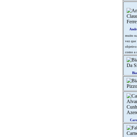
Andr
muito na
vez que 
objetivo
como a r
Bia
Caro