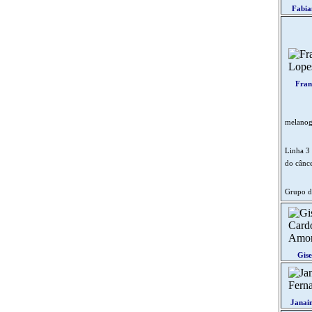
Fabia
Fran
melanoga
Linha 3 
do cânc
Grupo d
Gis
Janai