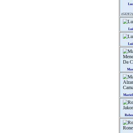
Luc
(GI2E2)
Lui
Lui
Mar
Marie
Robe