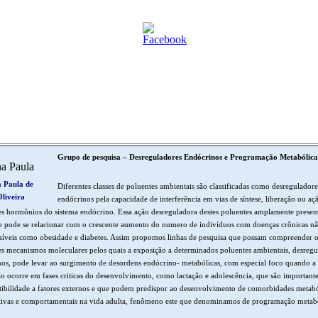
Grupo de pesquisa – Desreguladores Endócrinos e Programação Metabólica
 Paula de
Diferentes classes de poluentes ambientais são classificadas como desreguladore
liveira
endócrinos pela capacidade de interferência em vias de síntese, liberação ou aç
es hormônios do sistema endócrino. Essa ação desreguladora destes poluentes amplamente presen
 pode se relacionar com o crescente aumento do numero de indivíduos com doenças crônicas nã
síveis como obesidade e diabetes. Assim propomos linhas de pesquisa que possam compreender o
es mecanismos moleculares pelos quais a exposição a determinados poluentes ambientais, desregu
os, pode levar ao surgimento de desordens endócrino- metabólicas, com especial foco quando a
o ocorre em fases criticas do desenvolvimento, como lactação e adolescência, que são importante
tibilidade a fatores externos e que podem predispor ao desenvolvimento de comorbidades metabó
tivas e comportamentais na vida adulta, fenômeno este que denominamos de programação metab