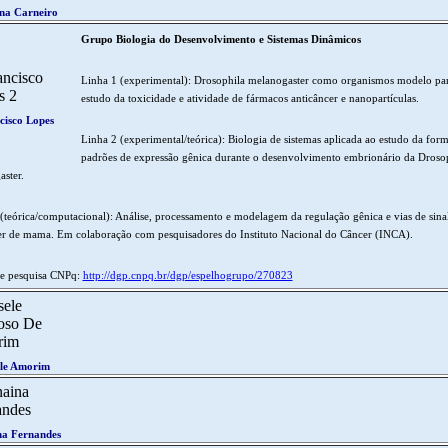
na Carneiro
Grupo Biologia do Desenvolvimento e Sistemas Dinâmicos
Linha 1 (experimental): Drosophila melanogaster como organismos modelo pa
estudo da toxicidade e atividade de fármacos anticâncer e nanopartículas.
cisco Lopes
Linha 2 (experimental/teórica): Biologia de sistemas aplicada ao estudo da for
padrões de expressão gênica durante o desenvolvimento embrionário da Droso
ster.
(teórica/computacional): Análise, processamento e modelagem da regulação gênica e vias de sina
er de mama. Em colaboração com pesquisadores do Instituto Nacional do Câncer (INCA).
e pesquisa CNPq:
http://dgp.cnpq.br/dgp/espelhogrupo/270823
ele Amorim
na Fernandes