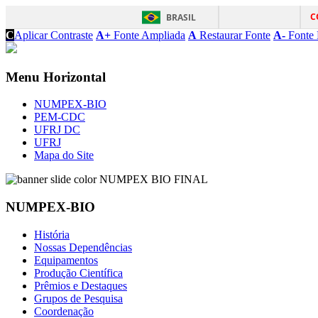
C
BRASIL
C
Aplicar Contraste
A+
Fonte Ampliada
A
Restaurar Fonte
A-
Fonte 
Menu Horizontal
NUMPEX-BIO
PEM-CDC
UFRJ DC
UFRJ
Mapa do Site
NUMPEX-BIO
História
Nossas Dependências
Equipamentos
Produção Científica
Prêmios e Destaques
Grupos de Pesquisa
Coordenação