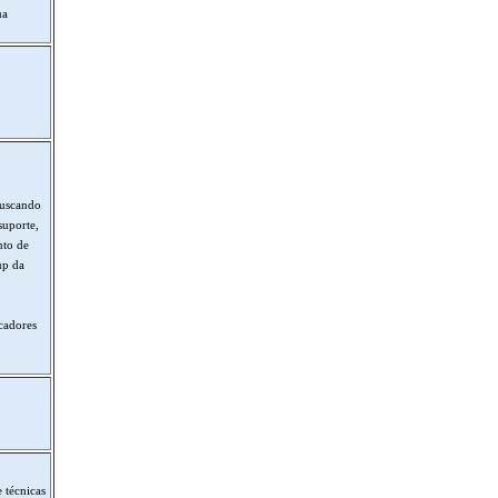
ua
buscando
suporte,
nto de
up da
cadores
 técnicas