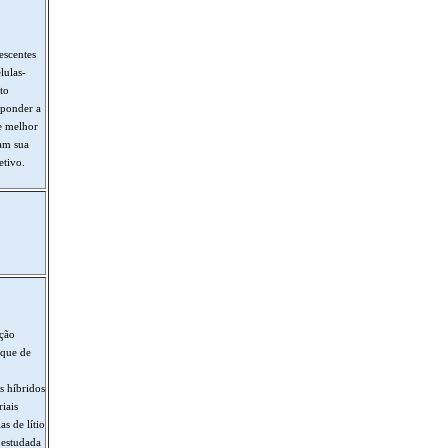
escentes
lulas-
to
sponder a
e melhor
tam sua
etivo.
ação
uque de
s híbridos
iais
s de lítio
 estudada