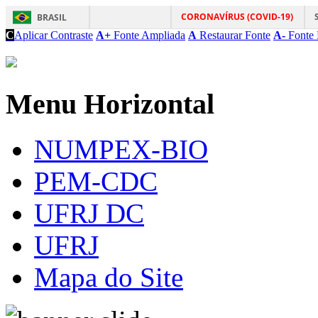
CORONAVÍRUS (COVID-19)
BRASIL
C
Aplicar Contraste
A+
Fonte Ampliada
A
Restaurar Fonte
A-
Fonte 
Menu Horizontal
NUMPEX-BIO
PEM-CDC
UFRJ DC
UFRJ
Mapa do Site